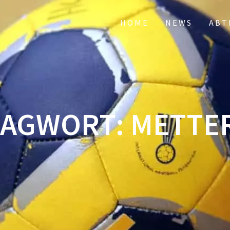
HOME
NEWS
ABT
LAGWORT:
METTE