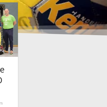
e
O
em