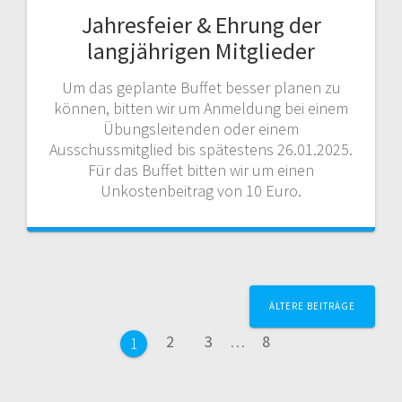
Jahresfeier & Ehrung der
langjährigen Mitglieder
Um das geplante Buffet besser planen zu
können, bitten wir um Anmeldung bei einem
Übungsleitenden oder einem
Ausschussmitglied bis spätestens 26.01.2025.
Für das Buffet bitten wir um einen
Unkostenbeitrag von 10 Euro.
Beitrags-
ÄLTERE BEITRÄGE
Navigation
Seite
Seite
Seite
2
3
…
8
Seite
1