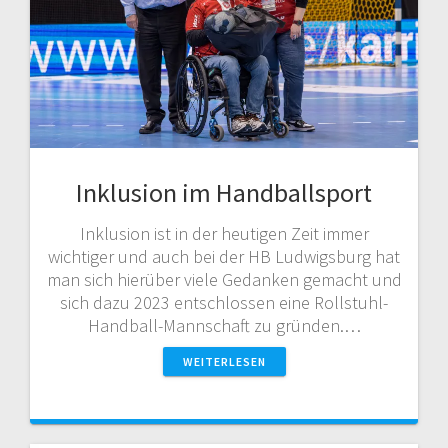
Inklusion im Handballsport
Inklusion ist in der heutigen Zeit immer
wichtiger und auch bei der HB Ludwigsburg hat
man sich hierüber viele Gedanken gemacht und
sich dazu 2023 entschlossen eine Rollstuhl-
Handball-Mannschaft zu gründen.…
WEITERLESEN